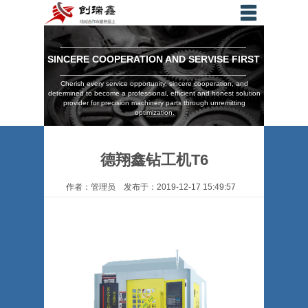
SINCERE COOPERATION AND SERVISE FIRST
Cherish every service opportunity, sincere cooperation, and
determined to become a professional, efficient and honest solution
provider for precision machinery parts through unremitting
optimization.
德翔鑫钻工机T6
作者：管理员 发布于：2019-12-17 15:49:57