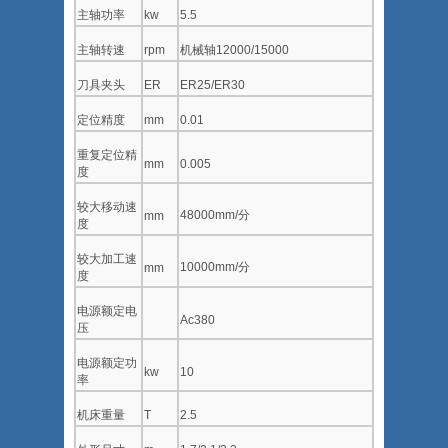
主轴功率
kw
5.5
主轴转速
rpm
机械轴12000/15000
刀具夹头
ER
ER25/ER30
定位精度
mm
0.01
重复定位精
mm
0.005
度
较大移动速
48000mm/分
mm
度
较大加工速
10000mm/分
mm
度
电源额定电
Ac380
压
电源额定功
kw
10
率
机床重量
T
2.5