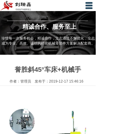
网站首页
精诚合作、服务至上
关于我们
珍惜每一次服务机会，精诚合作，立志通过不懈优化，立志
成为专业、高效、诚信的精密机械零部件方案解决配套商。
产品中心
新闻动态
誉胜斜45°车床+机械手
联系我们
作者：管理员 发布于：2019-12-17 15:46:16
在线留言
English